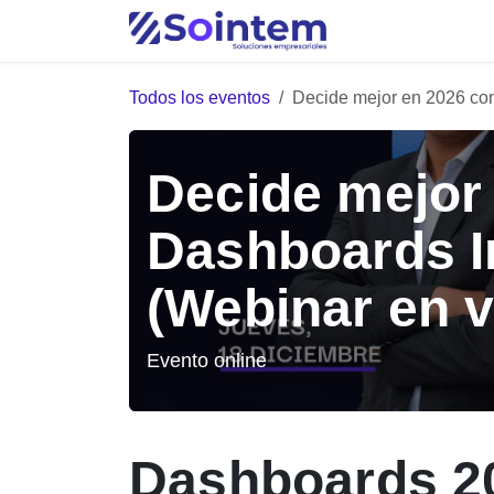
Ir al contenido
Inicio
Industria
Todos los eventos
Decide mejor en 2026 con
Decide mejor
Dashboards I
(Webinar en v
Evento online
Dashboards 2