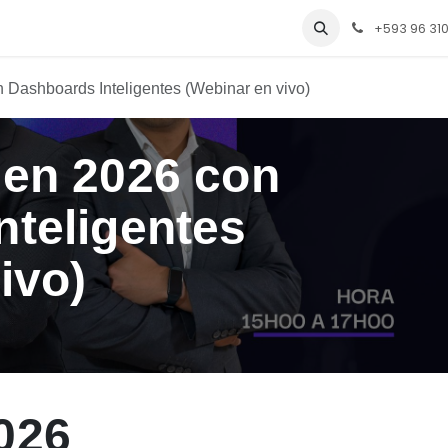
s
Servicios
Conocenos
+593 96 310
 Dashboards Inteligentes (Webinar en vivo)
 en 2026 con
nteligentes
ivo)
026