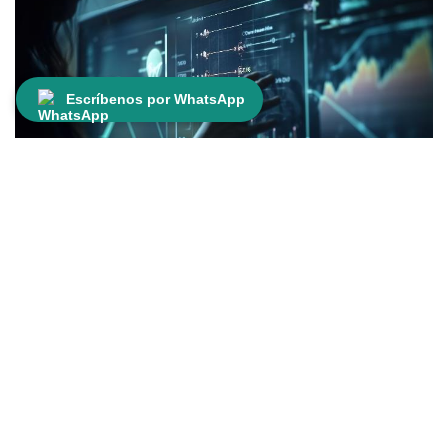
WhatsApp
Escríbenos por WhatsApp
Para comunicarte con un asesor
necesitamos los siguientes datos
Su nombre *
Número de teléfono *
Automatización Eficiente:
Odoo
automatiza las tareas contables
rutinarias, desde la gestión de facturas
hasta la conciliación bancaria, lo que
Su correo electrónico *
aumenta la eficiencia y reduce los
errores humanos.
Integración de Datos:
Con Odoo, todos
Asunto *